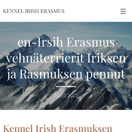
KENNEL IRISH ERASMUS
en-Irsih Erasmus
vehnäterrierit Iriksen
ja Rasmuksen pennut
20/11/2022
Kennel Irish Erasmuksen