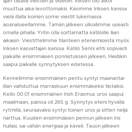
ajan tasalla viestein ja videoin. Iriksen olo alkoi
muuttua aika levottomaksi. Kävimme Iriksen kanssa
vielä illalla koirien some viestit lukemassa
asuinalueellamme. Tämän jälkeen ulkoilimme useasti
omalla pihalla. Yritin olla soittamatta kätilöille liian
aikaisin. Viestittelimme tilanteen etenemisestä myös
Iriksen kasvattajan kanssa. Kätilö Senni ehti sopivasti
paikalle ensimmäisen ponnistuksen jälkeen, Heidikin
saapui paikalle synnytyksen edetessä.
Kennelimme ensimmäinen pentu syntyi maanantai-
illan vaihduttua marraskuun ensimmäiseksi tiistaiksi.
Kello 00.01 ensimmäinen Irish Erasmus uros saapui
maailmaan, painoa oli 265 g. Synnytys eteni hyvällä
rytmillä, seuraavaksi syntyi toinen uros ja sitten neljä
narttua. Kuuden ensimmäisen pennun jälkeen Iris
huilasi, sai vähän energiaa ja käveli. Tauon jälkeen