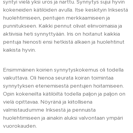
syntyi vielä yksi uros ja narttu. Synnytys sujui hyvin
kokeneiden kätilöiden avulla. Itse keskityin Iriksestä
huolehtimiseen, pentujen merkkaamiseen ja
punnitukseen. Kaikki pennut olivat elinvoimaisia ja
aktiivisia heti synnyttyään. Iris on hoitanut kaikkia
pentuja hienosti ensi hetkistä alkaen ja huolehtinut
kaikista hyvin.
Ensimmäinen koirien synnytyskokemus oli todella
vaikuttava. Oli hienoa seurata koiran toimintaa
synnytyksen etenemisestä pentujen hoitamiseen.
Opin kokeneilta kätilöiltä todella paljon ja paljon on
vielä opittavaa. Nöyränä ja kiitollisena
valmistaudumme Iriksestä ja pennuista
huolehtimiseen ja ainakin aluksi valvontaan ympäri
vuorokauden.