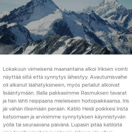
Lokakuun viimeisenä maanantaina alkoi Iriksen vointi
näyttää siltä että synnytys lähestyy. Avautumisvaihe
oli alkanut läähätyksineen, myös petailut alkoivat
lisääntymään. Illalla pakkasimme Rasmuksen tavarat
ja hän lähti reippaana mieleiseen hoitopaikkaansa. Iris
jäi vähän itkemään perään. Kätilö Heidi poikkesi Iristä
katsomaan ja arvioimme synnytyksen käynnistyvän
yöllä tai seuraavana päivänä. Lupasin pitää kätilöitä